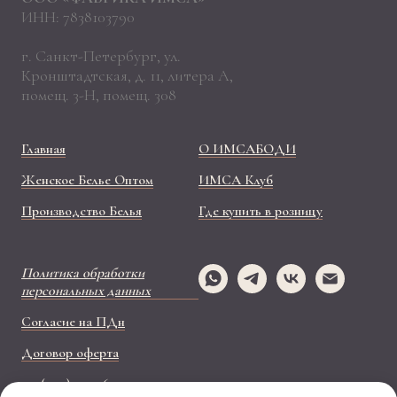
ИНН: 7838103790
г. Санкт-Петербург, ул.
Кронштадтская, д. 11, литера А,
помещ. 3-Н, помещ. 308
Главная
О ИМСАБОДИ
Женское Белье Оптом
ИМСА Клуб
Производство Белья
Где купить в розницу
Политика обработки
персональных данных
Согласие на ПДн
Договор оферта
+ 7 (499) 110-26-37