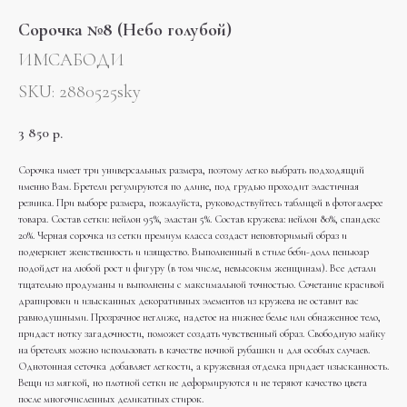
Сорочка №8 (Небо голубой)
ИМСАБОДИ
SKU:
2880525sky
3 850
р.
Сорочка имеет три универсальных размера, поэтому легко выбрать подходящий
именно Вам. Бретели регулируются по длине, под грудью проходит эластичная
резинка. При выборе размера, пожалуйста, руководствуйтесь таблицей в фотогалерее
товара. Состав сетки: нейлон 95%, эластан 5%. Состав кружева: нейлон 80%, спандекс
20%. Черная сорочка из сетки премиум класса создаст неповторимый образ и
подчеркнет женственность и изящество. Выполненный в стиле беби-долл пеньюар
подойдет на любой рост и фигуру (в том числе, невысоким женщинам). Все детали
тщательно продуманы и выполнены с максимальной точностью. Сочетание красивой
драпировки и изысканных декоративных элементов из кружева не оставит вас
равнодушными. Прозрачное неглиже, надетое на нижнее белье или обнаженное тело,
придаст нотку загадочности, поможет создать чувственный образ. Свободную майку
на бретелях можно использовать в качестве ночной рубашки и для особых случаев.
Однотонная сеточка добавляет легкости, а кружевная отделка придает изысканность.
Вещи из мягкой, но плотной сетки не деформируются и не теряют качество цвета
после многочисленных деликатных стирок.