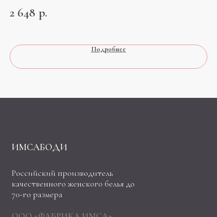
Тру
2 648
р.
люб
ласт
2 
Подробнее
ИМСАБОДИ
Российский производитель
качественного женского белья до
70-го размера
ООО «ФАБРИКА ИМСА»