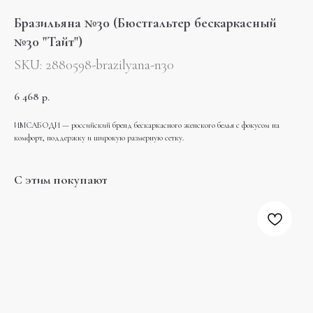
Бразильяна №30 (Бюстгальтер бескаркасный
№30 "Тайт")
SKU:
2880598-brazilyana-n30
6 468
р.
ИМСАБОДИ — российский бренд бескаркасного женского белья с фокусом на
комфорт, поддержку и широкую размерную сетку.
С этим покупают