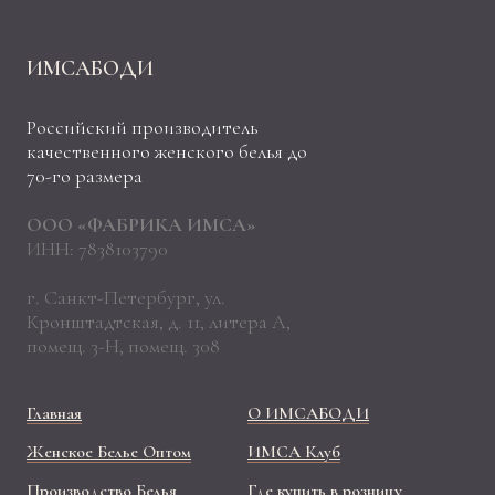
ИМСАБОДИ
Российский производитель
качественного женского белья до
70-го размера
ООО «ФАБРИКА ИМСА»
ИНН: 7838103790
г. Санкт-Петербург, ул.
Кронштадтская, д. 11, литера А,
помещ. 3-Н, помещ. 308
Главная
О ИМСАБОДИ
Женское Белье Оптом
ИМСА Клуб
Производство Белья
Где купить в розницу