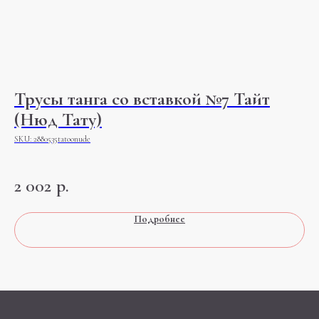
т
Трусы танга со вставкой №7 Тайт
Т
(Нюд Тату)
(
SKU:
2880535tatoonude
SK
к
5%,
2 002
р.
2
Подробнее