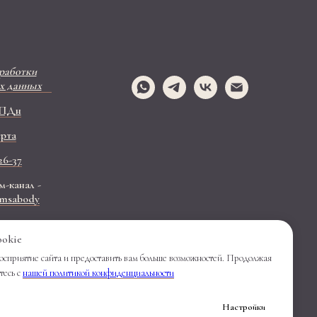
работки
х данных
 ПДн
рта
26-37
-канал -
/imsabody
ookie
осприятие сайта и предоставить вам больше возможностей. Продолжая
тесь с
нашей политикой конфиденциальности
Настройки