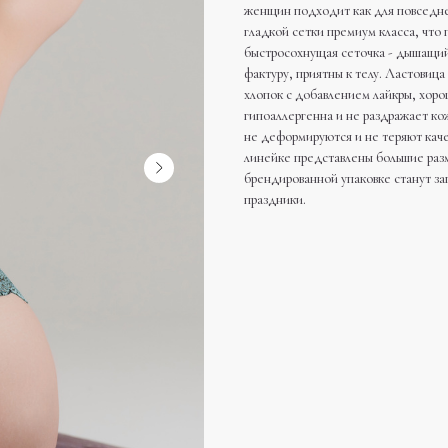
женщин подходит как для повседнев
гладкой сетки премиум класса, что
быстросохнущая сеточка - дышащий
фактуру, приятны к телу. Ластовица 
хлопок с добавлением лайкры, хоро
гипоаллергенна и не раздражает ко
не деформируются и не теряют каче
линейке представлены большие разме
брендированной упаковке станут з
праздники.