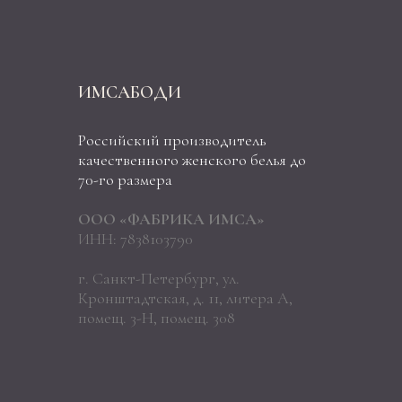
ИМСАБОДИ
Российский производитель
качественного женского белья до
70-го размера
ООО «ФАБРИКА ИМСА»
ИНН: 7838103790
г. Санкт-Петербург, ул.
Кронштадтская, д. 11, литера А,
помещ. 3-Н, помещ. 308