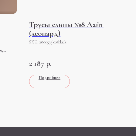
Трусы слипы №8 Лайт
(леопард)
SKU:
2880535leo/black
в,
з
2 187
р.
еренность
игуры
Подробнее