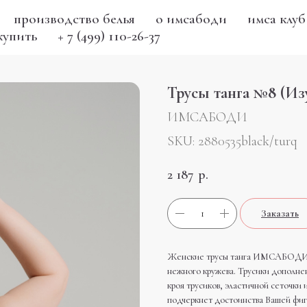
производство белья
о имсабоди
имса клуб
купить
+ 7 (499) 110-26-37
Трусы танга №8 (Из
ИМСАБОДИ
SKU:
2880535black/turq
2 187
р.
Заказать
Женские трусы танга ИМСАБОДИ вы
нежного кружева. Трусики дополне
кроя трусиков, эластичной сеточки 
подчеркнет достоинства Вашей фиг