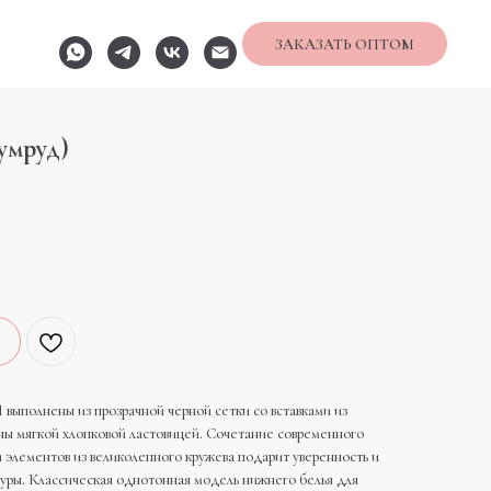
ЗАКАЗАТЬ ОПТОМ
умруд)
полнены из прозрачной черной сетки со вставками из
ны мягкой хлопковой ластовицей. Сочетание современного
и элементов из великолепного кружева подарит уверенность и
уры. Классическая однотонная модель нижнего белья для