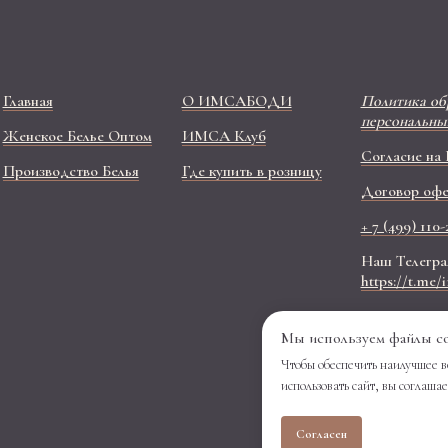
Главная
О ИМСАБОДИ
Политика об
персональны
Женское Белье Оптом
ИМСА Клуб
Согласие на
Производство Белья
Где купить в розницу
Договор офе
+ 7 (499) 110-
Наш Телеграм
https://t.me
Мы используем файлы c
Чтобы обеспечить наилучшее в
использовать сайт, вы соглашае
Согласен