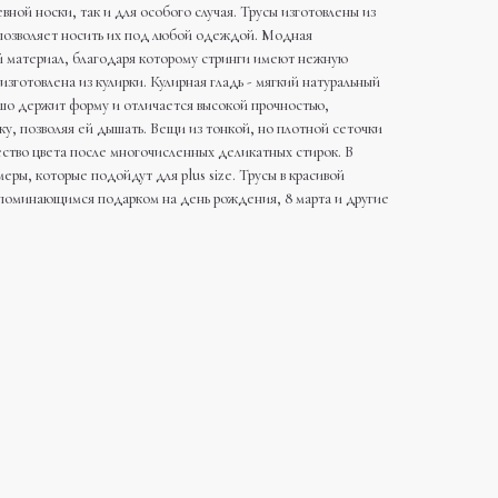
ной носки, так и для особого случая. Трусы изготовлены из
 позволяет носить их под любой одеждой. Модная
 материал, благодаря которому стринги имеют нежную
изготовлена из кулирки. Кулирная гладь - мягкий натуральный
шо держит форму и отличается высокой прочностью,
жу, позволяя ей дышать. Вещи из тонкой, но плотной сеточки
ство цвета после многочисленных деликатных стирок. В
ры, которые подойдут для plus size. Трусы в красивой
апоминающимся подарком на день рождения, 8 марта и другие