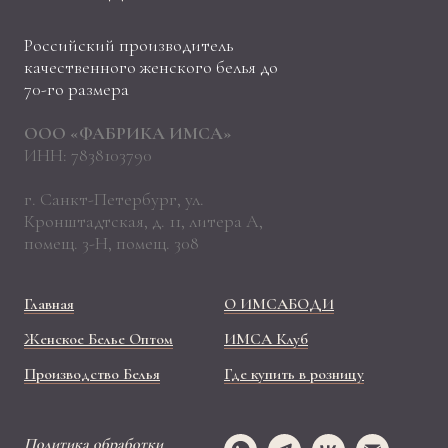
Российский производитель
качественного женского белья до
70-го размера
ООО «ФАБРИКА ИМСА»
ИНН: 7838103790
г. Санкт-Петербург, ул.
Кронштадтская, д. 11, литера А,
помещ. 3-Н, помещ. 308
Главная
О ИМСАБОДИ
Женское Белье Оптом
ИМСА Клуб
Производство Белья
Где купить в розницу
Политика обработки