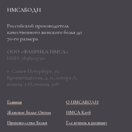
ИМСАБОДИ
Российский производитель
качественного женского белья до
70-го размера
ООО «ФАБРИКА ИМСА»
ИНН: 7838103790
г. Санкт-Петербург, ул.
Кронштадтская, д. 11, литера А,
помещ. 3-Н, помещ. 308
Главная
О ИМСАБОДИ
Женское Белье Оптом
ИМСА Клуб
Производство Белья
Где купить в розницу