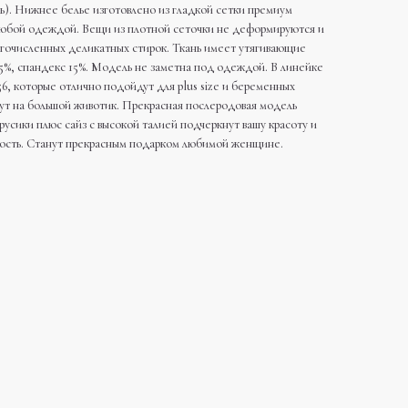
дь). Нижнее белье изготовлено из гладкой сетки премиум
с любой одеждой. Вещи из плотной сеточки не деформируются и
огочисленных деликатных стирок. Ткань имеет утягивающие
 85%, спандекс 15%. Модель не заметна под одеждой. В линейке
6, которые отлично подойдут для plus size и беременных
ут на большой животик. Прекрасная послеродовая модель
усики плюс сайз с высокой талией подчеркнут вашу красоту и
ность. Станут прекрасным подарком любимой женщине.