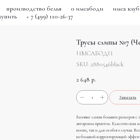
производство белья
о имсабоди
имса клуб
купить
+ 7 (499) 110-26-37
Трусы слипы №7 (Ч
ИМСАБОДИ
SKU:
2880546black
2 648
р.
Заказать
Базовые слипы больших размеров с
авторским принтом. Классическая м
носки, так и для особого случая. В
небольшой корректирующий эффект