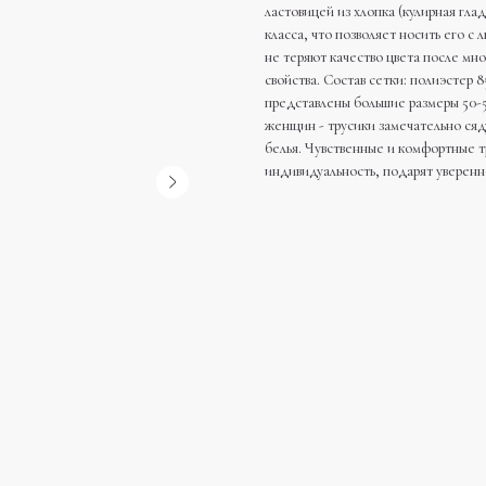
ластовицей из хлопка (кулирная гла
класса, что позволяет носить его 
не теряют качество цвета после мн
свойства. Состав сетки: полиэстер
представлены большие размеры 50-5
женщин - трусики замечательно сяд
белья. Чувственные и комфортные тр
индивидуальность, подарят уверен