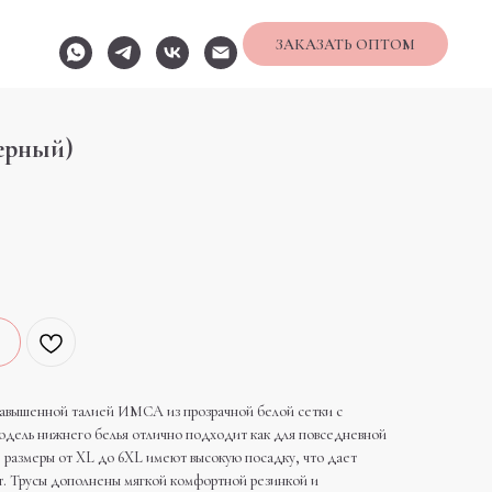
ЗАКАЗАТЬ ОПТОМ
ерный)
 завышенной талией ИМСА из прозрачной белой сетки с
одель нижнего белья отлично подходит как для повседневной
се размеры от XL до 6XL имеют высокую посадку, что дает
. Трусы дополнены мягкой комфортной резинкой и