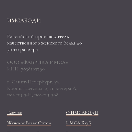
ИМСАБОДИ
Российский производитель
качественного женского белья до
70-го размера
ООО «ФАБРИКА ИМСА»
ИНН: 7838103790
г. Санкт-Петербург, ул.
Кронштадтская, д. 11, литера А,
помещ. 3-Н, помещ. 308
Главная
О ИМСАБОДИ
Женское Белье Оптом
ИМСА Клуб