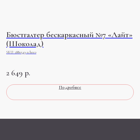
Бюстгалтер бескаркасный №7 «Лайт»
Л
(Шоколад)
SK
Бла
SKU:
2880543-1choco
чувс
2
2 649
р.
Подробнее