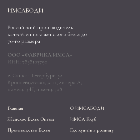
ИМСАБОДИ
Российский производитель
качественного женского белья до
70-го размера
ООО «ФАБРИКА ИМСА»
ИНН: 7838103790
г. Санкт-Петербург, ул.
Кронштадтская, д. 11, литера А,
помещ. 3-Н, помещ. 308
Главная
О ИМСАБОДИ
Женское Белье Оптом
ИМСА Клуб
Производство Белья
Где купить в розницу