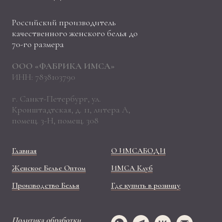
Российский производитель
качественного женского белья до
70-го размера
ООО «ФАБРИКА ИМСА»
ИНН: 7838103790
г. Санкт-Петербург, ул.
Кронштадтская, д. 11, литера А,
помещ. 3-Н, помещ. 308
Главная
О ИМСАБОДИ
Женское Белье Оптом
ИМСА Клуб
Производство Белья
Где купить в розницу
Политика обработки