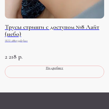
Трусы стринги с доступом №8 Лайт
Т
(небо)
ш
SKU:
2880534skylace
SK
ИМС
ком
2 218
р.
2
Подробнее