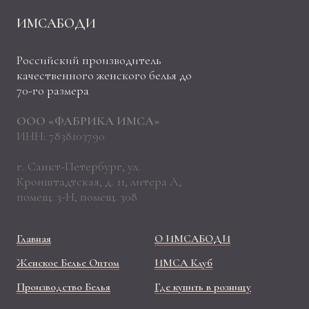
ИМСАБОДИ
Российский производитель
качественного женского белья до
70-го размера
ООО «ФАБРИКА ИМСА»
ИНН: 7838103790
г. Санкт-Петербург, ул.
Кронштадтская, д. 11, литера А,
помещ. 3-Н, помещ. 308
Главная
О ИМСАБОДИ
Женское Белье Оптом
ИМСА Клуб
Производство Белья
Где купить в розницу