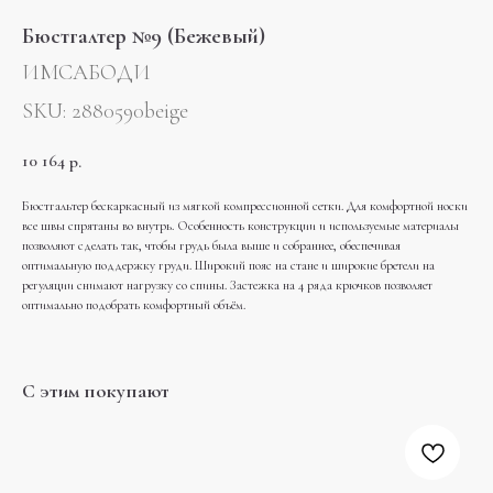
Бюстгалтер №9 (Бежевый)
ИМСАБОДИ
SKU:
2880590beige
10 164
р.
Бюстгальтер бескаркасный из мягкой компрессионной сетки. Для комфортной носки
все швы спрятаны во внутрь. Особенность конструкции и используемые материалы
позволяют сделать так, чтобы грудь была выше и собраннее, обеспечивая
оптимальную поддержку груди. Широкий пояс на стане и широкие бретели на
регуляции снимают нагрузку со спины. Застежка на 4 ряда крючков позволяет
оптимально подобрать комфортный объём.
С этим покупают