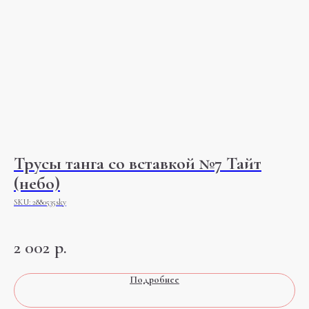
Трусы танга со вставкой №7 Тайт
Б
(небо)
(
SKU:
2880535sky
SK
я
2 002
р.
Подробнее