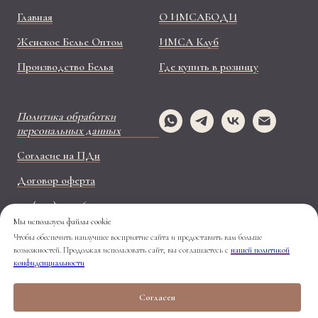
Главная
О ИМСАБОДИ
Женское Белье Оптом
ИМСА Клуб
Производство Белья
Где купить в розницу
Политика обработки
персональных данных
Согласие на ПДн
Договор оферта
+ 7 (499) 110-26-37
Мы используем файлы cookie
Наш Телеграм-канал -
Чтобы обеспечить наилучшее восприятие сайта и предоставить вам больше
https://t.me/imsabody
возможностей. Продолжая использовать сайт, вы соглашаетесь с
нашей политикой
конфиденциальности
Согласен