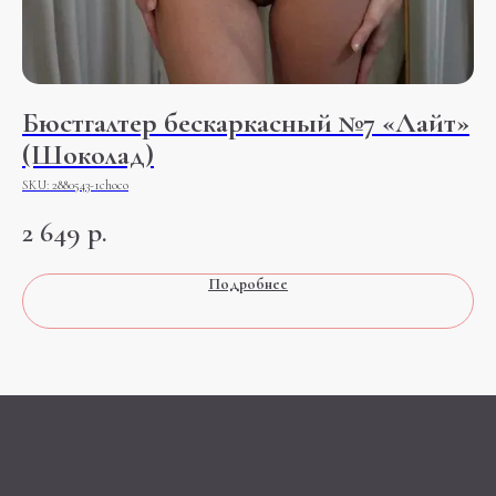
Бюстгалтер бескаркасный №7 «Лайт»
Т
(Шоколад)
б
SKU:
2880543-1choco
SK
2 649
р.
2
Подробнее