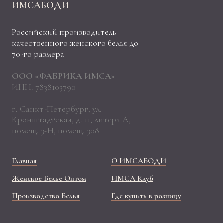
ИМСАБОДИ
Российский производитель
качественного женского белья до
70-го размера
ООО «ФАБРИКА ИМСА»
ИНН: 7838103790
г. Санкт-Петербург, ул.
Кронштадтская, д. 11, литера А,
помещ. 3-Н, помещ. 308
Главная
О ИМСАБОДИ
Женское Белье Оптом
ИМСА Клуб
Производство Белья
Где купить в розницу