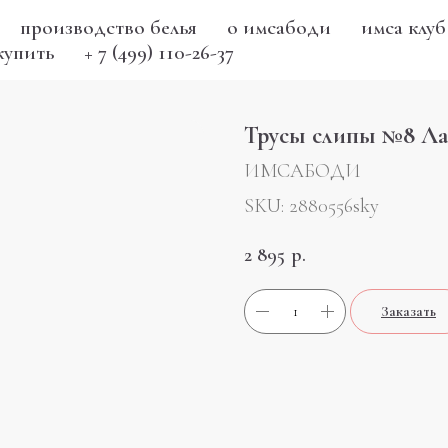
производство белья
о имсабоди
имса клуб
купить
+ 7 (499) 110-26-37
Трусы слипы №8 Ла
ИМСАБОДИ
SKU:
2880556sky
2 895
р.
Заказать