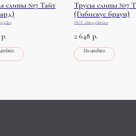
ы слипы №7 Тайт
Трусы слипы №7 Т
пард)
(Гибискус браун)
0546leo
SKU:
2880546brown
р.
2 648
р.
робнее
Подробнее