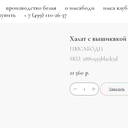
производство белья
о имсабоди
имса клуб
купить
+ 7 (499) 110-26-37
Халат с вышиквкой 
ИМСАБОДИ
SKU:
2880593black3d
21 560
р.
Заказать