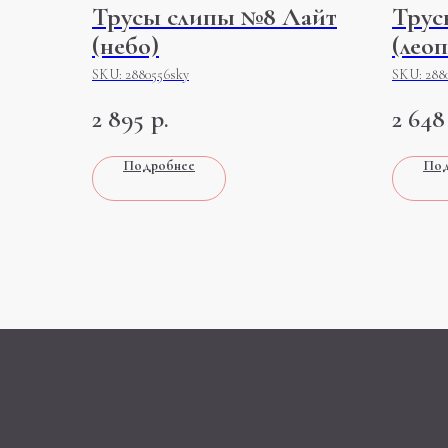
Трусы слипы №8 Лайт
Трус
(небо)
(лео
SKU:
2880556sky
SKU:
288
2 895
р.
2 648
Подробнее
Под