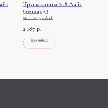
айт
Трусы слипы №8 Лайт
(леопард)
SKU:
2880535leo/black
2 187
р.
Подробнее