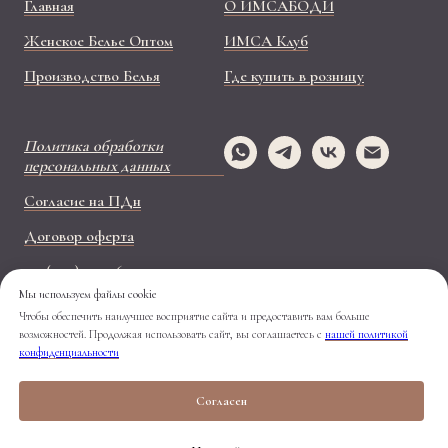
Главная
О ИМСАБОДИ
Женское Белье Оптом
ИМСА Клуб
Производство Белья
Где купить в розницу
Политика обработки
персональных данных
Согласие на ПДн
Договор оферта
+ 7 (499) 110-26-37
Мы используем файлы cookie
Наш Телеграм-канал -
Чтобы обеспечить наилучшее восприятие сайта и предоставить вам больше
https://t.me/imsabody
возможностей. Продолжая использовать сайт, вы соглашаетесь с
нашей политикой
конфиденциальности
Согласен
Заказать