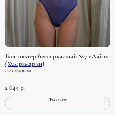
Бюстгалтер бескаркасный №7 «Лайт»
Т
(Ультрамарин)
(
SKU:
2880543-1ultmar
SK
Эро
элас
2 649
р.
2 
Подробнее