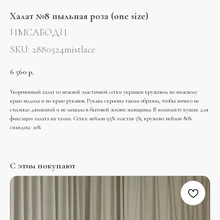
Халат №8 пыльная роза (one size)
ИМСАБОДИ
SKU:
2880524mistlace
6 560
р.
Укороченный халат из нежной эластичной сетки украшен кружевом по нижнему
краю подола и по краю рукавов. Рукава скроены таким образом, чтобы ничего не
стесняло движений и не мешало в бытовой жизни женщины. В комплекте кушак для
фиксации халата на талии. Сетка: нейлон 95% эластан 5%; кружево: нейлон 80%
спандекс 20%
С этим покупают