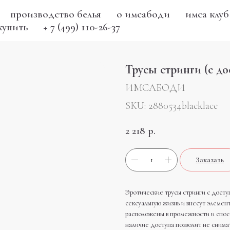
производство белья
о имсабоди
имса клуб
купить
+ 7 (499) 110-26-37
Трусы стринги (с д
ИМСАБОДИ
SKU:
2880534blacklace
2 218
р.
Заказать
Эротические трусы стринги с досту
сексуальную жизнь и внесут элеме
расположены в промежности и спос
наличие доступа позволит не снимат