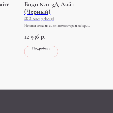
айт
Боди №11 3Д Лайт
(Черный)
SKU:
2880519black3d
Нежная сетка из смеси полиэстера и лайкры
практически не ощущается на теле. Состав:
12 936
р.
нейлон 95%, эластан 5%
Подробнее