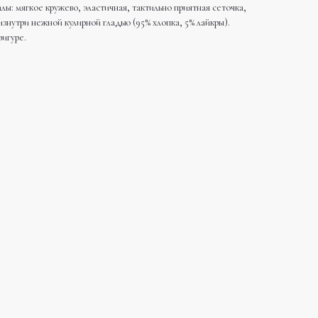
ы: мягкое кружево, эластичная, тактильно приятная сеточка,
знутри нежной кулирной гладью (95% хлопка, 5% лайкры).
фигуре.