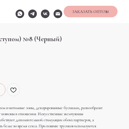
ЗАКАЗАТЬ ОПТОМ
оступом) №8 (Черный)
пом в интимные зоны, декорированные бусинами, разнообразят
нт новизны в отношения. Искусственные жемчужины
обствуют дополнительной стимуляции обоих партнеров, а
ь белье во время секса. При пошиве трусиков используются