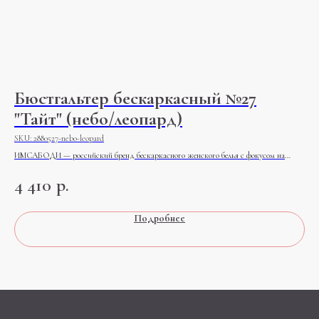
Бюстгальтер бескаркасный №27
Т
"Тайт" (небо/леопард)
SK
SKU:
2880527-nebo-leopard
ИМСАБОДИ — российский бренд бескаркасного женского белья с фокусом на
2 
комфорт, поддержку и широкую размерную сетку.
4 410
р.
Подробнее