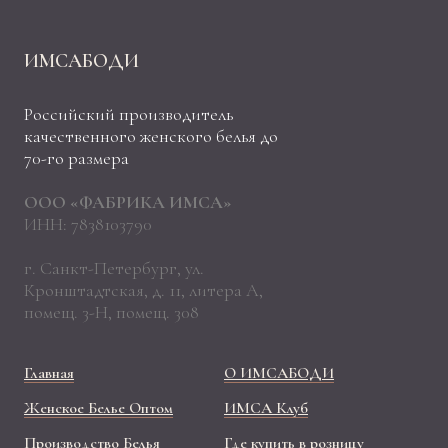
ИМСАБОДИ
Российский производитель
качественного женского белья до
70-го размера
ООО «ФАБРИКА ИМСА»
ИНН: 7838103790
г. Санкт-Петербург, ул.
Кронштадтская, д. 11, литера А,
помещ. 3-Н, помещ. 308
Главная
О ИМСАБОДИ
Женское Белье Оптом
ИМСА Клуб
Производство Белья
Где купить в розницу