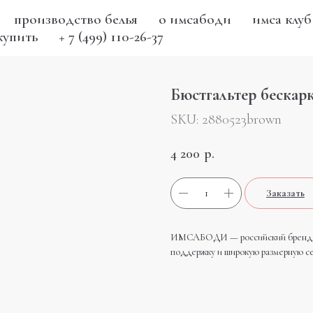
производство белья
о имсабоди
имса клуб
купить
+ 7 (499) 110-26-37
Бюстгальтер бескар
SKU:
2880523brown
4 200
р.
Заказать
ИМСАБОДИ — российский бренд бес
поддержку и широкую размерную се