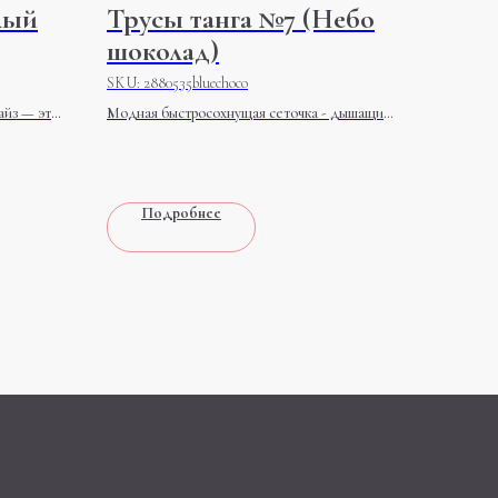
лый
Трусы танга №7 (Небо
шоколад)
SKU:
2880535bluechoco
йз — это
Модная быстросохнущая сеточка - дышащий
материал, благодаря которому стринги имеют
аменимым
нежную фактуру, приятны к телу
Подробнее