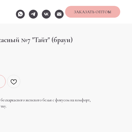
ЗАКАЗАТЬ ОПТОМ
касный №7 "Тайт" (браун)
каркасного женского белья с фокусом на комфорт,
тку.