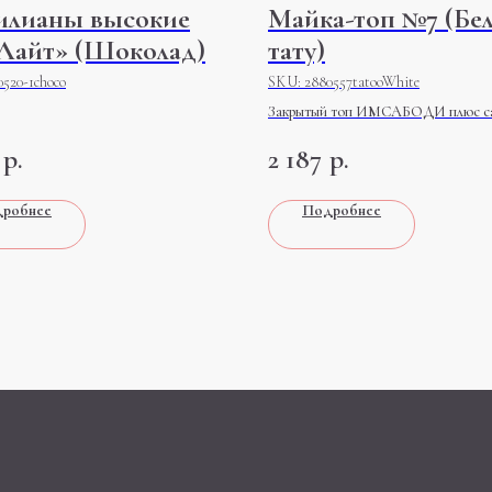
илианы высокие
Майка-топ №7 (Бе
Лайт» (Шоколад)
тату)
0520-1choco
SKU:
2880557tatooWhite
Закрытый топ ИМСАБОДИ плюс са
идеальное сочетание красоты и
р.
2 187
р.
практичности, который станет нез
элементом вашего гардероба
робнее
Подробнее