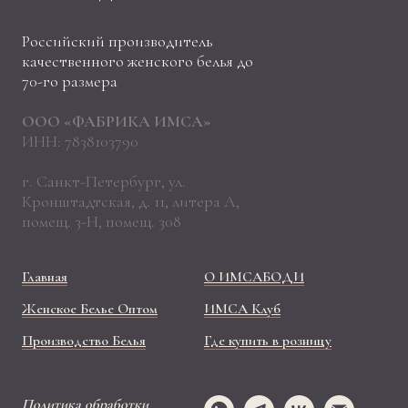
Российский производитель
качественного женского белья до
70-го размера
ООО «ФАБРИКА ИМСА»
ИНН: 7838103790
г. Санкт-Петербург, ул.
Кронштадтская, д. 11, литера А,
помещ. 3-Н, помещ. 308
Главная
О ИМСАБОДИ
Женское Белье Оптом
ИМСА Клуб
Производство Белья
Где купить в розницу
Политика обработки