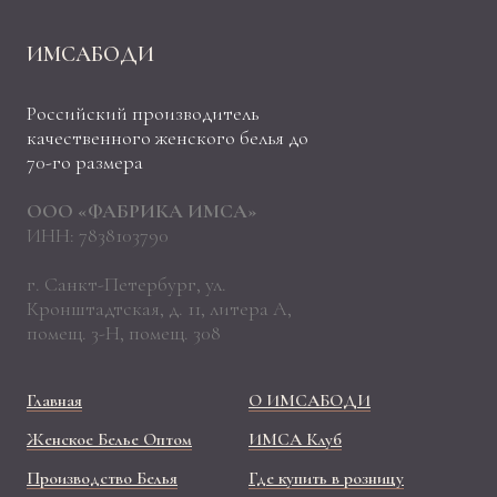
ИМСАБОДИ
Российский производитель
качественного женского белья до
70-го размера
ООО «ФАБРИКА ИМСА»
ИНН: 7838103790
г. Санкт-Петербург, ул.
Кронштадтская, д. 11, литера А,
помещ. 3-Н, помещ. 308
Главная
О ИМСАБОДИ
Женское Белье Оптом
ИМСА Клуб
Производство Белья
Где купить в розницу