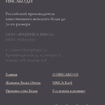
ИМСАБОДИ
Российский производитель
качественного женского белья до
70-го размера
ООО «ФАБРИКА ИМСА»
ИНН: 7838103790
г. Санкт-Петербург, ул.
Кронштадтская, д. 11, литера А,
помещ. 3-Н, помещ. 308
Главная
О ИМСАБОДИ
Женское Белье Оптом
ИМСА Клуб
Производство Белья
Где купить в розницу