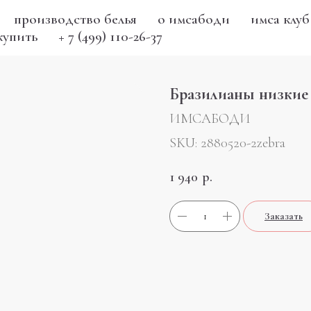
производство белья
о имсабоди
имса клуб
купить
+ 7 (499) 110-26-37
Бразилианы низкие 
ИМСАБОДИ
SKU:
2880520-2zebra
1 940
р.
Заказать