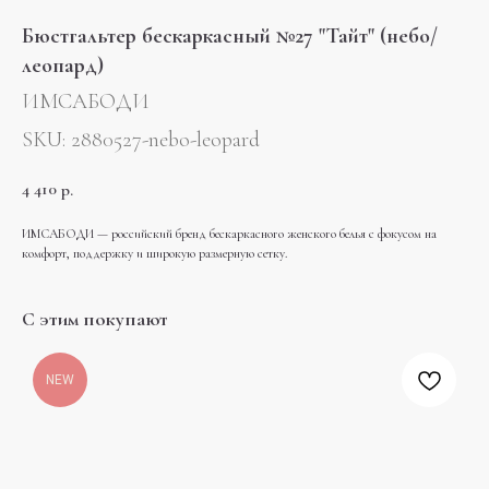
Бюстгальтер бескаркасный №27 "Тайт" (небо/
леопард)
ИМСАБОДИ
SKU:
2880527-nebo-leopard
4 410
р.
ИМСАБОДИ — российский бренд бескаркасного женского белья с фокусом на
комфорт, поддержку и широкую размерную сетку.
С этим покупают
NEW