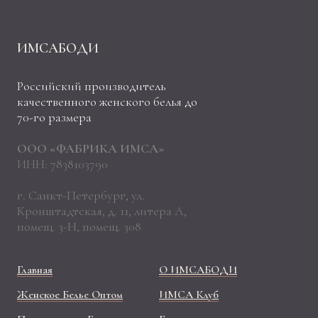
ИМСАБОДИ
Российский производитель
качественного женского белья до
70-го размера
ООО «ФАБРИКА ИМСА»
ИНН: 7838103790
г. Санкт-Петербург, ул.
Кронштадтская, д. 11, литера А,
помещ. 3-Н, помещ. 308
Главная
О ИМСАБОДИ
Женское Белье Оптом
ИМСА Клуб