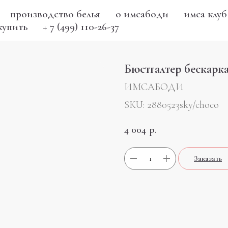
производство белья
о имсабоди
имса клуб
купить
+ 7 (499) 110-26-37
Бюстгалтер бескарк
ИМСАБОДИ
SKU:
2880523sky/choco
4 004
р.
Заказать