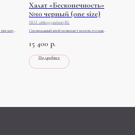
Халат «Бесконечность»
№10 черный (one size)
SKU:
2880593infinityBL
и премиум
Специальный крой позволяет носить его как
д любой
миниатюрной леди, так и обладательнице
15 400
р.
пышных форм
Подробнее