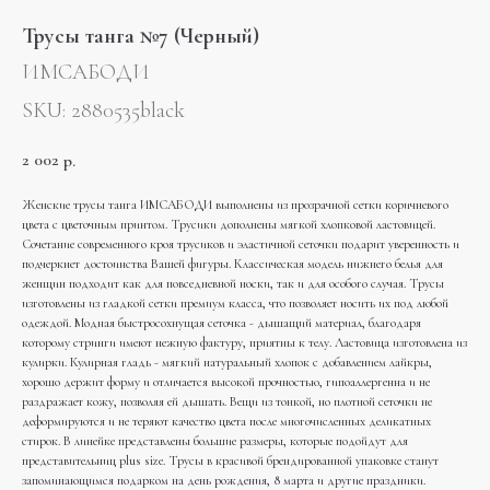
Трусы танга №7 (Черный)
ИМСАБОДИ
SKU:
2880535black
2 002
р.
Женские трусы танга ИМСАБОДИ выполнены из прозрачной сетки коричневого
цвета с цветочным принтом. Трусики дополнены мягкой хлопковой ластовицей.
Сочетание современного кроя трусиков и эластичной сеточки подарит уверенность и
подчеркнет достоинства Вашей фигуры. Классическая модель нижнего белья для
женщин подходит как для повседневной носки, так и для особого случая. Трусы
изготовлены из гладкой сетки премиум класса, что позволяет носить их под любой
одеждой. Модная быстросохнущая сеточка - дышащий материал, благодаря
которому стринги имеют нежную фактуру, приятны к телу. Ластовица изготовлена из
кулирки. Кулирная гладь - мягкий натуральный хлопок с добавлением лайкры,
хорошо держит форму и отличается высокой прочностью, гипоаллергенна и не
раздражает кожу, позволяя ей дышать. Вещи из тонкой, но плотной сеточки не
деформируются и не теряют качество цвета после многочисленных деликатных
стирок. В линейке представлены большие размеры, которые подойдут для
представительниц plus size. Трусы в красивой брендированной упаковке станут
запоминающимся подарком на день рождения, 8 марта и другие праздники.