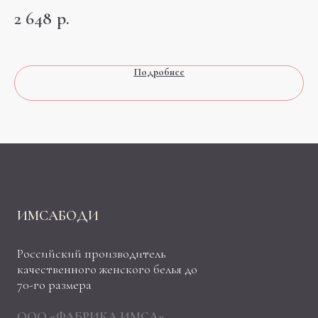
2 648
р.
2 
Подробнее
ИМСАБОДИ
Российский производитель
качественного женского белья до
70-го размера
ООО «ФАБРИКА ИМСА»