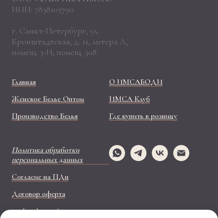
ИНН: 7838103790
г. Санкт-Петербург, ул.
Кронштадтская, д. 11, литера А,
помещ. 3-Н, помещ. 308
Главная
О ИМСАБОДИ
Женское Белье Оптом
ИМСА Клуб
Производство Белья
Где купить в розницу
Политика обработки
персональных данных
Согласие на ПДн
Договор оферта
+ 7 (499) 110-26-37