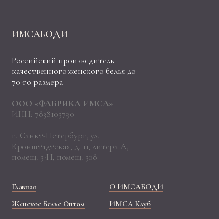
ИМСАБОДИ
Российский производитель
качественного женского белья до
70-го размера
ООО «ФАБРИКА ИМСА»
ИНН: 7838103790
г. Санкт-Петербург, ул.
Кронштадтская, д. 11, литера А,
помещ. 3-Н, помещ. 308
Главная
О ИМСАБОДИ
Женское Белье Оптом
ИМСА Клуб